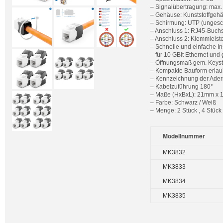
– Signalübertragung: max
– Gehäuse: Kunststoffgeh
– Schirmung: UTP (ungesc
– Anschluss 1: RJ45-Buch
– Anschluss 2: Klemmleist
– Schnelle und einfache In
– für 10 GBit Ethernet und
– Öffnungsmaß gem. Keys
– Kompakte Bauform erlaub
– Kennzeichnung der Ader
– Kabelzuführung 180°
– Maße (HxBxL): 21mm x
– Farbe: Schwarz / Weiß
– Menge: 2 Stück , 4 Stück 
Modellnummer
MK3832
MK3833
MK3834
MK3835