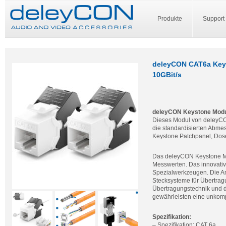
Produkte
Support
deleyCON CAT6a Key
10GBit/s
deleyCON Keystone Modu
Dieses Modul von deleyCO
die standardisierten Abmes
Keystone Patchpanel, Dos
Das deleyCON Keystone Mod
Messwerten. Das innovativ
Spezialwerkzeugen. Die A
Stecksysteme für Übertrag
Übertragungstechnik und d
gewährleisten eine unkomp
Spezifikation:
– Spezifikation: CAT 6a