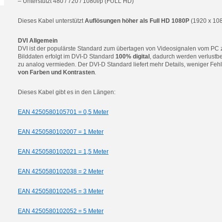
– Unterstützt 480 / 720 / 1080i/p (FULL HD)
Dieses Kabel unterstützt
Auflösungen höher als Full HD 1080P
(1920 x 108
DVI Allgemein
DVI ist der populärste Standard zum übertagen von Videosignalen vom PC 
Bilddaten erfolgt im DVI-D Standard
100% digital
, dadurch werden verlustb
zu analog vermieden. Der DVI-D Standard liefert mehr Details, weniger Fehl
von Farben und Kontrasten
.
Dieses Kabel gibt es in den Längen:
EAN 4250580105701 = 0,5 Meter
EAN 4250580102007 = 1 Meter
EAN 4250580102021 = 1,5 Meter
EAN 4250580102038 = 2 Meter
EAN 4250580102045 = 3 Meter
EAN 4250580102052 = 5 Meter