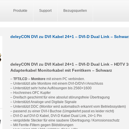
Produkte
Support
Bezugsquellen
deleyCON DVI zu DVI Kabel 24+1 – DVI-D Dual Link – Schwar
deleyCON DVI zu DVI Kabel 24+1 – DVI-D Dual Link – HDTV 
Adapterkabel Monitorkabel mit Ferritkern – Schwarz
–
TFT/LCD – Monitore
mit einem PC verbinden.
– Unterstützt alle Monitore mit einem DVI-D/DVI-I Anschluss
– Unterstützt sehr hohe Auflösungen bis 2560×1600
– Hochreines OFC Kupfer
– Dreifach geschirmt für eine absolut störungsfreie Übertragung
– Unterstützt Analoge und Digitale Signale
– Unterstützt DDC (Monitor wird automatisch erkannt vom Betriebssystem)
– passend zu einer DVI-I Buchse (Umgekehrt passt es leider nicht)
– DVI-D auf DVI-D Kabel, DVI-D Kabel Dual Link, 24+1 Pin
– vergoldete Stecker für eine saubere Übertragung / Korrosionsschutz
– Mit Ferrite-Filtern gegen Bildstörungen