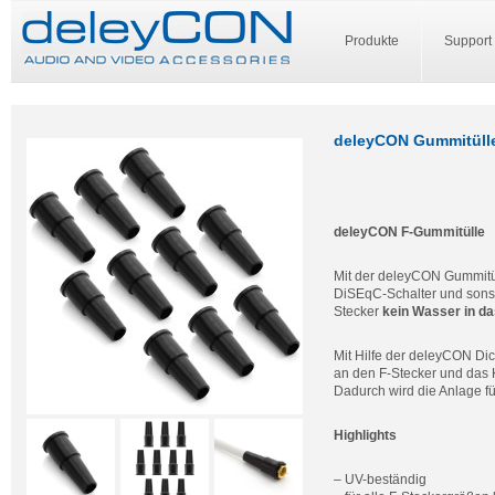
Produkte
Support
deleyCON Gummitülle
deleyCON F-Gummitülle
Mit der deleyCON Gummit
DiSEqC-Schalter und son
Stecker
kein Wasser in d
Mit Hilfe der deleyCON Di
an den F-Stecker und das
Dadurch wird die Anlage f
Highlights
– UV-beständig