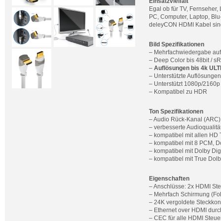
Einsatzvielfalt
Egal ob für TV, Fernseher
PC, Computer, Laptop, Blu
deleyCON HDMI Kabel sind p
Bild Spezifikationen
– Mehrfachwiedergabe auf
– Deep Color bis 48bit / 
–
Auflösungen bis 4k UL
– Unterstützte Auflösungen
– Unterstützt 1080p/2160
– Kompatibel zu HDR
Ton Spezifikationen
– Audio Rück-Kanal (ARC)
– verbesserte Audioqualitä
– kompatibel mit allen HD
– kompatibel mit 8 PCM, 
– kompatibel mit Dolby Di
– kompatibel mit True Dol
Eigenschaften
– Anschlüsse: 2x HDMI Ste
– Mehrfach Schirmung (Foli
– 24K vergoldete Steckkon
– Ethernet over HDMI durc
– CEC für alle HDMI Steue