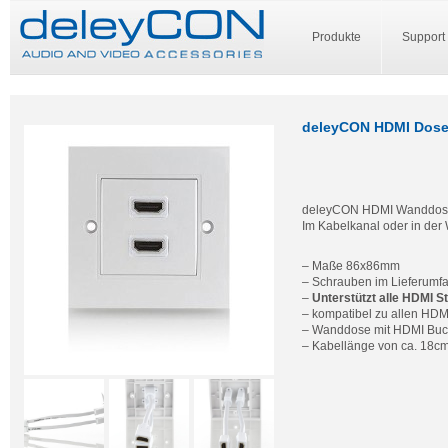
Produkte
Support
deleyCON HDMI Dose 2
deleyCON HDMI Wanddose
Im Kabelkanal oder in der
– Maße 86x86mm
– Schrauben im Lieferumf
–
Unterstützt alle HDMI S
– kompatibel zu allen HDMI
– Wanddose mit HDMI Bu
– Kabellänge von ca. 18c