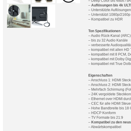
– Deep Color bis 48bit / 
–
Auflösungen bis 4k UL
– Unterstützte Auflösungen
– Unterstützt 1080p/2160
– Kompatibel zu HDR
Ton Spezifikationen
– Audio Rück-Kanal (ARC)
– bis zu 32 Audio Kanäle
– verbesserte Audioqualitä
– kompatibel mit allen HD
– kompatibel mit 8 PCM, 
– kompatibel mit Dolby Di
– kompatibel mit True Dol
Eigenschaften
– Anschluss 1: HDMI Stecke
– Anschluss 2: HDMI Stecke
– Mehrfach Schirmung (Foli
– 24K vergoldete Steckkont
– Ethernet over HDMI durc
– CEC für alle HDMI Steue
– Hohe Bandbreite bis 18
– HDCP Konform
– TV Formate bis 21:9
–
Kompatibel zu den neuste
– Abwärtskompatibel