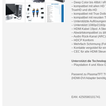
– Deep Color bis 48bit / 
– kompatibel mit allen HD
TrueHD und dts-HD
– kompatibel mit True Dol
– kompatibel mit neusten 
– Unterstützte Auflösungen
– Unterstützt 1080p/2160
– HDMI Kabel 19pol. A Stec
– Abwärtskompatibel zu ält
– Audio Rück-Kanal (ARC)
– HDCP Konform
– Mehrfach Schirmung (Foli
– Kontakte vergoldet für e
– CEC für alle HDMI Steue
Unterstützt die Technolo
– Playstation 4 und Xbox 
Passend zu Plasma/TFT TV
(HDMI-DVI Adapter benötig
EAN: 4250580101741