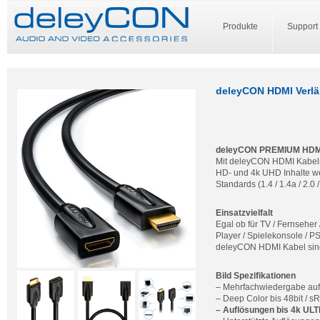
Produkte
Support
deleyCON HDMI Verlä
deleyCON PREMIUM HDM
Mit deleyCON HDMI Kabeln 
HD- und 4k UHD Inhalte we
Standards (1.4 / 1.4a / 2.0
Einsatzvielfalt
Egal ob für TV / Fernseher
Player / Spielekonsole / 
deleyCON HDMI Kabel sind p
Bild Spezifikationen
– Mehrfachwiedergabe auf
– Deep Color bis 48bit / 
– Auflösungen bis 4k UL