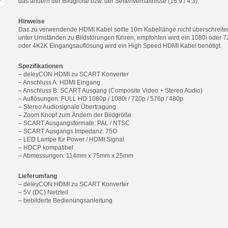
das ändern der Bildgröße bzw. der Seitenverhältnisse (16:9 / 4:3).
Hinweise
Das zu verwendende HDMI Kabel sollte 10m Kabellänge nicht überschreit
unter Umständen zu Bildstörungen führen, empfohlen wird ein 1080i oder 
oder 4K2K Eingangsauflösung wird ein High Speed HDMI Kabel benötigt.
Spezifikationen
– deleyCON HDMI zu SCART Konverter
– Anschluss A: HDMI Eingang
– Anschluss B: SCART Ausgang (Composite Video + Stereo Audio)
– Auflösungen: FULL HD 1080p / 1080i / 720p / 576p / 480p
– Stereo Audiosignale Übertragung
– Zoom Knopf zum Ändern der Bildgröße
– SCART Ausgangsformate: PAL / NTSC
– SCART Ausgangs Impedanz: 75O
– LED Lampe für Power / HDMI Signal
– HDCP kompatibel
– Abmessungen: 114mm x 75mm x 25mm
Lieferumfang
– deleyCON HDMI zu SCART Konverter
– 5V (DC) Netzteil
– bebilderte Bedienungsanleitung