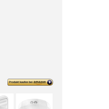
deleyCON Infrarot Steckdosen-
Bewegungsmelder – 120° bis 9m