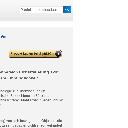
 9m
deleyCON Infrarot Steckdosen-
Bewegungsmelder – 120° bis 9m
nbereich Lichtsteuerung 120°
bare Empfindlichkeit
hnologie zur Überwachung im
tische Beleuchtung im Büro oder als
unbeschränkt. Montierbar in jeder Schuko
n.
lung) von sich bewegenden Objekten, die
 Ein eingebauter Lichtsensor verhindert