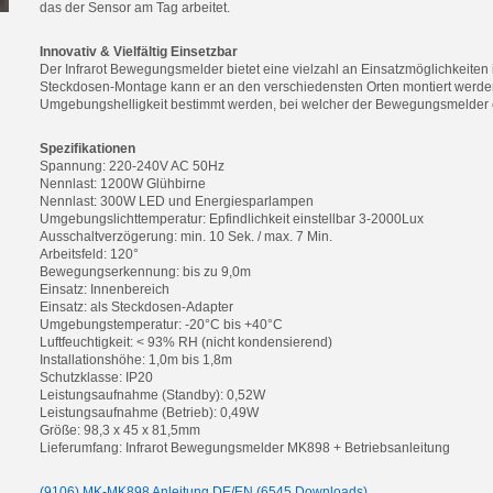
das der Sensor am Tag arbeitet.
Innovativ & Vielfältig Einsetzbar
Der Infrarot Bewegungsmelder bietet eine vielzahl an Einsatzmöglichkeiten 
Steckdosen-Montage kann er an den verschiedensten Orten montiert werden
Umgebungshelligkeit bestimmt werden, bei welcher der Bewegungsmelder e
Spezifikationen
Spannung: 220-240V AC 50Hz
Nennlast: 1200W Glühbirne
Nennlast: 300W LED und Energiesparlampen
Umgebungslichttemperatur: Epfindlichkeit einstellbar 3-2000Lux
Ausschaltverzögerung: min. 10 Sek. / max. 7 Min.
Arbeitsfeld: 120°
Bewegungserkennung: bis zu 9,0m
Einsatz: Innenbereich
Einsatz: als Steckdosen-Adapter
Umgebungstemperatur: -20°C bis +40°C
Luftfeuchtigkeit: < 93% RH (nicht kondensierend)
Installationshöhe: 1,0m bis 1,8m
Schutzklasse: IP20
Leistungsaufnahme (Standby): 0,52W
Leistungsaufnahme (Betrieb): 0,49W
Größe: 98,3 x 45 x 81,5mm
Lieferumfang: Infrarot Bewegungsmelder MK898 + Betriebsanleitung
(9106) MK-MK898 Anleitung DE/EN (6545 Downloads)