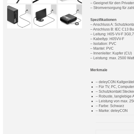
– Geeignet für den Privat
– Stromversorgung für zahl
Spezifikationen
– Anschluss A: Schutzkonta
– Anschluss B: IEC C13 B
– Leitung: H05-VV-F 3G0,
– Kabeltyp: H05VV-F
– Isolation: PVC
– Mantel: PVC
– Innenleiter: Kupfer (CU)
– Leistung: max. 2500 Watt
Merkmale
– deleyCON Kaltgerätek
– Für TV, PC, Computer,
– Schutzkontakt Steck
– Robuste, langlebige A
– Leistung von max. 25
– Farbe: Schwarz
– Marke: deleyCON