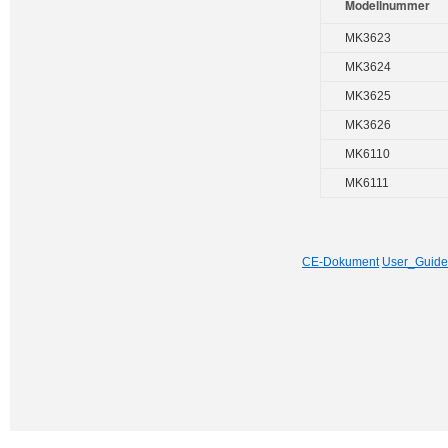
Modellnummer
MK3623
MK3624
MK3625
MK3626
MK6110
MK6111
CE-Dokument
User_Guide