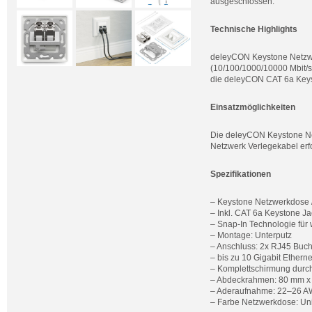
ausgeschlossen.
Technische Highlights
deleyCON Keystone Netzwer
(10/100/1000/10000 Mbit/s
die deleyCON CAT 6a Keys
Einsatzmöglichkeiten
Die deleyCON Keystone Net
Netzwerk Verlegekabel erf
Spezifikationen
– Keystone Netzwerkdose 
– Inkl. CAT 6a Keystone J
– Snap-In Technologie für
– Montage: Unterputz
– Anschluss: 2x RJ45 Buc
– bis zu 10 Gigabit Ethern
– Komplettschirmung durc
– Abdeckrahmen: 80 mm x
– Aderaufnahme: 22–26 AW
– Farbe Netzwerkdose: Un