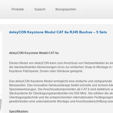
Produkte
Support
Bezugsquellen
deleyCON Keystone Modul CAT 6a RJ45 Buchse – 5 Sets
deleyCON Keystone Modul CAT 6a
Dieses Modul von deleyCON kann zum Anschluss von Netzwerkkabel an ei
die standardisierten Abmessungen ist es zur einfachen Snap-In Montage in 
Keystone Patchpanel, Dosen oder Gehäuse geeignet.
Das deleyCON Keystone Modul ermöglicht eine einfache und zeitsparende In
Messwerten. Das innovative Gehäusedesign bietet schnelle und sichere Ad
Spezialwerkzeugen. Die Anschlusskomponenten ab CAT 6 sind elektrisch u
Stecksysteme für Übertragungsbandbreiten bis 500 MHz. Sie erfüllen die ak
Übertragungstechnik und die entsprechenden internationalen Festlegungen
gewährleisten eine unkomplizierte Montage und Anschlussbeschriftung sowie
Spezifikation: