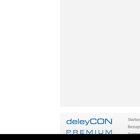
Startse
Bezugs
Suppor