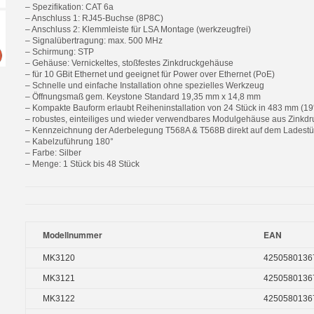
– Spezifikation: CAT 6a
– Anschluss 1: RJ45-Buchse (8P8C)
– Anschluss 2: Klemmleiste für LSA Montage (werkzeugfrei)
– Signalübertragung: max. 500 MHz
– Schirmung: STP
– Gehäuse: Vernickeltes, stoßfestes Zinkdruckgehäuse
– für 10 GBit Ethernet und geeignet für Power over Ethernet (PoE)
– Schnelle und einfache Installation ohne spezielles Werkzeug
– Öffnungsmaß gem. Keystone Standard 19,35 mm x 14,8 mm
– Kompakte Bauform erlaubt Reiheninstallation von 24 Stück in 483 mm (1
– robustes, einteiliges und wieder verwendbares Modulgehäuse aus Zinkdr
– Kennzeichnung der Aderbelegung T568A & T568B direkt auf dem Ladest
– Kabelzuführung 180°
– Farbe: Silber
– Menge: 1 Stück bis 48 Stück
Modellnummer
EAN
MK3120
4250580136
MK3121
4250580136
MK3122
4250580136