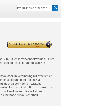
deleyCON Keystone Modul CAT
6a RJ45 Buchse – 5 Sets
ne RJ45 Buchse verwendet werden. Durch
verschiedene Halterungen, wie z. B.
stallation in Verbindung mit exzellenten
erkontaktierung ohne Einsatz von
nd mechanisch hoch entwickelte
tuellen Normen für die Bauform sowie die
 in vollem Umfang. Diese Fakten
 eine hohe Ausfallsicherheit.