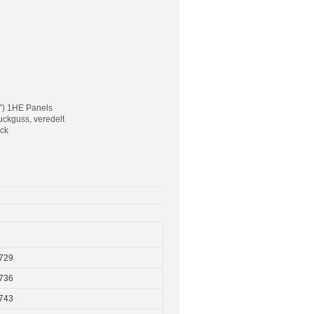
9″) 1HE Panels
uckguss, veredelt
ück
729
736
743