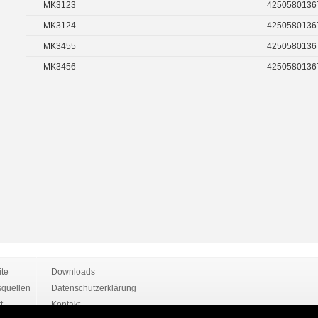
MK3123
4250580136
MK3124
4250580136
MK3455
4250580136
MK3456
4250580136
ite
Downloads
quellen
Datenschutzerklärung
t
Kontakt