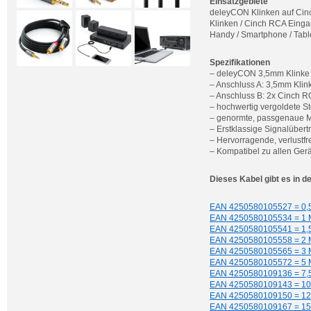
Einsatzgebiete
deleyCON Klinken auf Cinc
Klinken / Cinch RCA Eingan
Handy / Smartphone / Table
Spezifikationen
– deleyCON 3,5mm Klinke 
– Anschluss A: 3,5mm Klin
– Anschluss B: 2x Cinch RC
– hochwertig vergoldete S
– genormte, passgenaue M
– Erstklassige Signalüber
– Hervorragende, verlustfr
– Kompatibel zu allen Ger
Dieses Kabel gibt es in d
EAN 4250580105527 = 0,5
EAN 4250580105534 = 1 
EAN 4250580105541 = 1,5
EAN 4250580105558 = 2 
EAN 4250580105565 = 3 
EAN 4250580105572 = 5 
EAN 4250580109136 = 7,5
EAN 4250580109143 = 10
EAN 4250580109150 = 12,
EAN 4250580109167 = 15