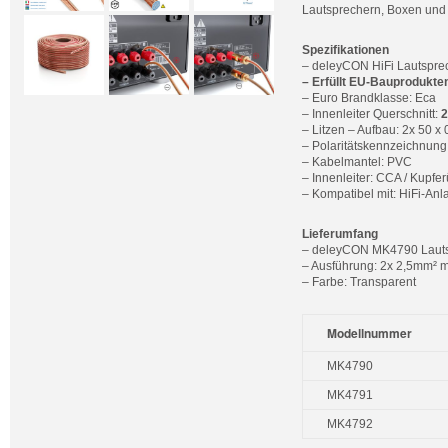
Lautsprechern, Boxen und
Spezifikationen
– deleyCON HiFi Lautspre
– Erfüllt EU-Bauprodukte
– Euro Brandklasse: Eca
– Innenleiter Querschnitt:
2
– Litzen – Aufbau: 2x 50 
– Polaritätskennzeichnung 
– Kabelmantel: PVC
– Innenleiter: CCA / Kupf
– Kompatibel mit: HiFi-Anl
Lieferumfang
– deleyCON MK4790 Lauts
– Ausführung: 2x 2,5mm² m
– Farbe: Transparent
Modellnummer
MK4790
MK4791
MK4792