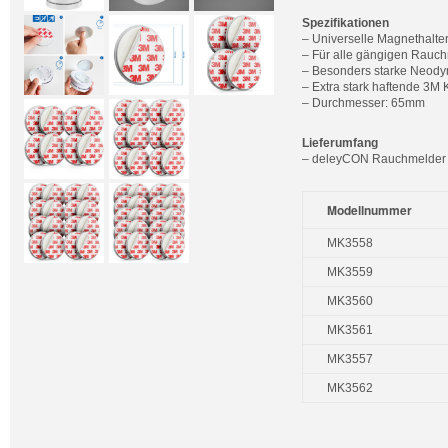
Spezifikationen
– Universelle Magnethalte
– Für alle gängigen Rauc
– Besonders starke Neod
– Extra stark haftende 3M 
– Durchmesser: 65mm
Lieferumfang
– deleyCON Rauchmelder 
Modellnummer
MK3558
MK3559
MK3560
MK3561
MK3557
MK3562