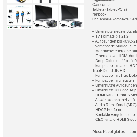
Camcorder
Tablets (Tablet PC`s)
Netbook
und andere kompakte Gerä
– Unterstützt neuste Stan
– TV Formate bis 21:9
– Auflösungen bis 4096x2
– verbesserte Audioqualitä
– Mehrfachwiedergabe auf
– Ethernet over HDMI durc
– Deep Color bis 48bit / 
– kompatibel mit allen HD
TrueHD und dts-HD
– kompatibel mit True Dol
– kompatibel mit neusten 
– Unterstützte Auflösungen
– Unterstützt 1080p/2160
– HDMI Kabel 19pol. A Stec
– Abwärtskompatibel zu ält
– Audio Rück-Kanal (ARC)
– HDCP Konform
– Kontakte vergoldet für e
– CEC für alle HDMI Steue
Diese Kabel gibt es in de