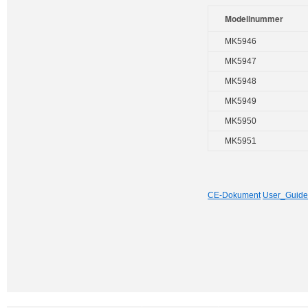
Modellnummer
MK5946
MK5947
MK5948
MK5949
MK5950
MK5951
CE-Dokument
User_Guide