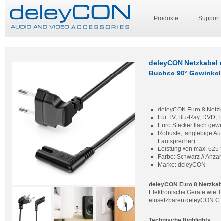
Produkte
Support
deleyCON Netzkabel m
Buchse 90° Gewinkelt
deleyCON Euro 8 Netzka
Für TV, Blu-Ray, DVD, R
Euro Stecker flach gew
Robuste, langlebige Aus
Lautsprecher)
Leistung von max. 625 
Farbe: Schwarz // Anzah
Marke: deleyCON
deleyCON Euro 8 Netzkab
Elektronische Geräte wie T
einsetzbaren deleyCON C7
Technische Highlights