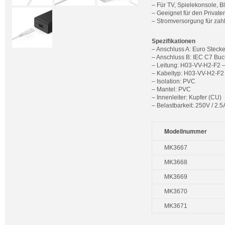
– Für TV, Spielekonsole, B
– Geeignet für den Privat
– Stromversorgung für zahl
Spezifikationen
– Anschluss A: Euro Steck
– Anschluss B: IEC C7 Bu
– Leitung: H03-VV-H2-F2 
– Kabeltyp: H03-VV-H2-F2
– Isolation: PVC
– Mantel: PVC
– Innenleiter: Kupfer (CU)
– Belastbarkeit: 250V / 2.
Modellnummer
MK3667
MK3668
MK3669
MK3670
MK3671