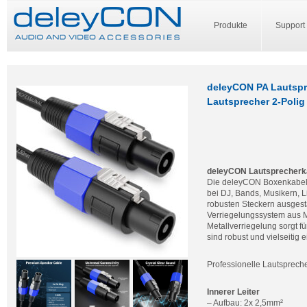
Produkte
Support
deleyCON PA Lautspre
Lautsprecher 2-Polig
deleyCON Lautsprecherkab
Die deleyCON Boxenkabel s
bei DJ, Bands, Musikern, L
robusten Steckern ausgesta
Verriegelungssystem aus Met
Metallverriegelung sorgt f
sind robust und vielseitig e
Professionelle Lautsprech
Innerer Leiter
– Aufbau: 2x 2,5mm²