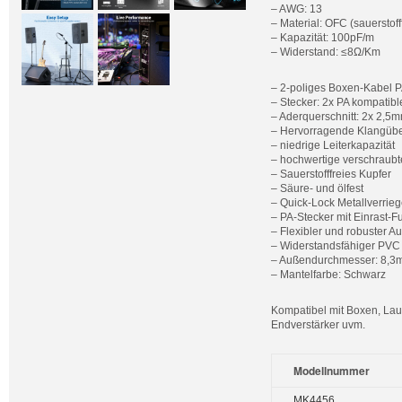
– AWG: 13
– Material: OFC (sauerstoff
– Kapazität: 100pF/m
– Widerstand: ≤8Ω/Km
– 2-poliges Boxen-Kabel 
– Stecker: 2x PA kompatibl
– Aderquerschnitt: 2x 2,5
– Hervorragende Klangüb
– niedrige Leiterkapazität
– hochwertige verschraubt
– Sauerstofffreies Kupfer
– Säure- und ölfest
– Quick-Lock Metallverrie
– PA-Stecker mit Einrast-F
– Flexibler und robuster 
– Widerstandsfähiger PVC
– Außendurchmesser: 8,
– Mantelfarbe: Schwarz
Kompatibel mit Boxen, Lau
Endverstärker uvm.
Modellnummer
MK4456