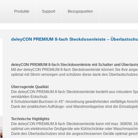
Produkte
Support
Bezugsquellen
deleyCON PREMIUM 8-fach Steckdosenleiste – Überlastschu
deleyCON PREMIUM 8-fach Steckdosenleiste mit Schalter und Überlast
Mit der deleyCON PREMIUM 8-fach Steckdosenleiste können Sie Ihre anges
optimal mit Strom versorgen und schützen diese dank des Überlastschutze
Überragende Qualität
Die deleyCON PREMIUM 8-fach Steckdosenleiste besteht aus robustem Spezi
verstärkten Eckschutz.
8 Schutzkontakt-Buchsen in 45°-Anordnung gewährleisten vielfältige Ansch
Dank der praktischen Aufhänge- und Wandmontageöse sind die Einsatzgeb
Technische Highlights
Die deleyCON PREMIUM 8-fach Steckdosenleiste kann mit max. 3680W, 16/
optimal um elektronische Großgeräte wie Kühlschränke oder Waschmaschi
Dank des Überlastschutzes sind die angeschlossenen Geräte optimal gesch