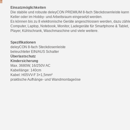
Einsatzmöglichkeiten
Die stabile und robuste deleyCON PREMIUM 8-fach Steckdosenleiste kann u
Keller oder im Hobby- und Arbeitsraum eingesetzt werden.
Es können bis zu 8 elektronische Geräte angeschlossen werden, dazu zähle
Computer, Laptop, Notebook, Monitor, Ladegeräte für Smartphone & Tablet
Player, Kühlschrank, Waschmaschine und viele weitere.
Spezifikationen
deleyCON 8-fach Steckdosenleiste
beleuchteter EIN/AUS Schalter
Überlastschutz
Kindersicherung
Max. 3680W, 16/250V AC
Kabellänge: 140cm
Kabel: H05VV-F 3×1,5mm²
praktische Aufhänge- und Wandmontageöse