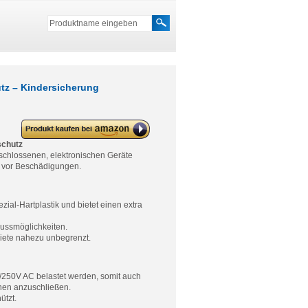
tz – Kindersicherung
deleyCON PREMIUM 8-fach
Steckdosenleiste – Überlastschutz
schutz
– Kindersicherung
chlossenen, elektronischen Geräte
s vor Beschädigungen.
al-Hartplastik und bietet einen extra
lussmöglichkeiten.
iete nahezu unbegrenzt.
250V AC belastet werden, somit auch
nen anzuschließen.
ützt.