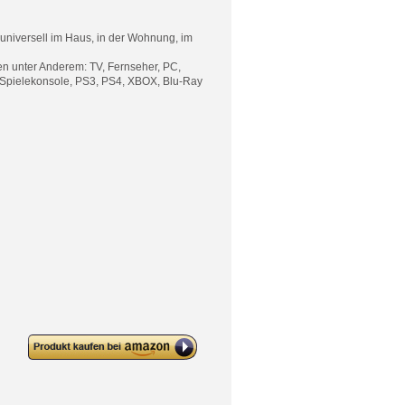
niversell im Haus, in der Wohnung, im
n unter Anderem: TV, Fernseher, PC,
, Spielekonsole, PS3, PS4, XBOX, Blu-Ray
deleyCON PREMIUM 8-fach
Steckdosenleiste – Überlastschutz
– Kindersicherung