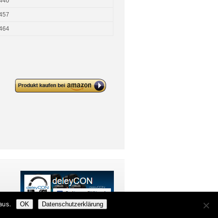
440
457
464
deleyCON PREMIUM SAT
Antennenkabel – F-Stecker (90°
Grad) zu F-Stecker (90° Grad) –
Weiß
aus.
OK
Datenschutzerklärung