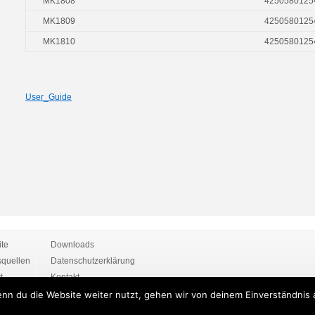
MK1808
4250580125
MK1809
4250580125
MK1810
4250580125
User_Guide
ite
Downloads
quellen
Datenschutzerklärung
t
Kontakt
ssum
WEEE-Reg.-Nr.: DE 81933733
nn du die Website weiter nutzt, gehen wir von deinem Einverständnis 