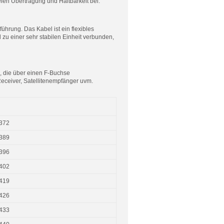
eien Übertragung und Haltbarkeit bei.
hrung. Das Kabel ist ein flexibles
 zu einer sehr stabilen Einheit verbunden,
 die über einen F-Buchse
eceiver, Satellitenempfänger uvm.
372
389
396
402
419
426
433