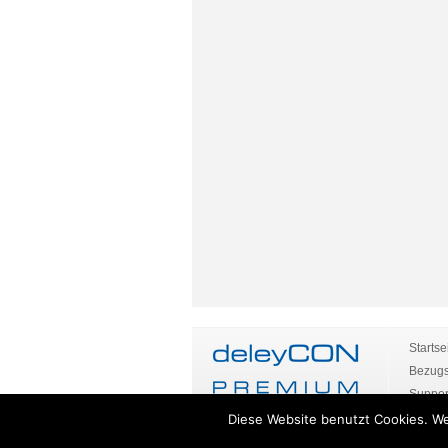
Startse
Bezugs
Suppor
Impre
Diese Website benutzt Cookies. We