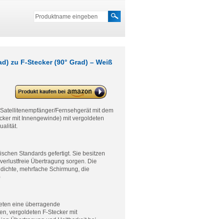
) zu F-Stecker (90° Grad) – Weiß
deleyCON PREMIUM SAT
Antennenkabel – F-Stecker (90°
Grad) zu F-Stecker (90° Grad) –
Satellitenempfänger/Fernsehgerät mit dem
Weiß
cker mit Innengewinde) mit vergoldeten
alität.
hen Standards gefertigt. Sie besitzen
 verlustfreie Übertragung sorgen. Die
hdichte, mehrfache Schirmung, die
)
eten eine überragende
n, vergoldeten F-Stecker mit