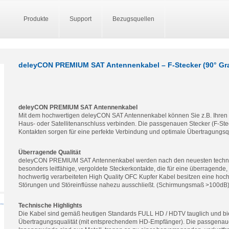
Produkte
Support
Bezugsquellen
deleyCON PREMIUM SAT Antennenkabel – F-Stecker (90° Grad
deleyCON PREMIUM SAT Antennenkabel
Mit dem hochwertigen deleyCON SAT Antennenkabel können Sie z.B. Ihren 
Haus- oder Satellitenanschluss verbinden. Die passgenauen Stecker (F-Ste
Kontakten sorgen für eine perfekte Verbindung und optimale Übertragungsqu
Überragende Qualität
deleyCON PREMIUM SAT Antennenkabel werden nach den neuesten technisc
besonders leitfähige, vergoldete Steckerkontakte, die für eine überragende,
hochwertig verarbeiteten High Quality OFC Kupfer Kabel besitzen eine hoc
Störungen und Störeinflüsse nahezu ausschließt. (Schirmungsmaß >100dB
Technische Highlights
Die Kabel sind gemäß heutigen Standards FULL HD / HDTV tauglich und bi
Übertragungsqualität (mit entsprechendem HD-Empfänger). Die passgenaue