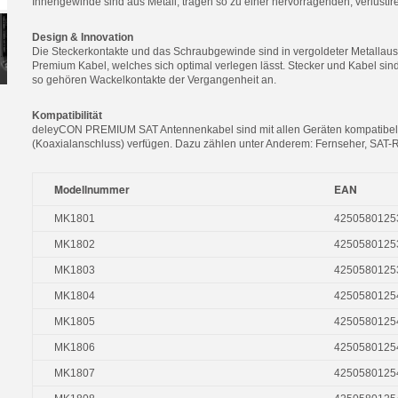
Innengewinde sind aus Metall, tragen so zu einer hervorragenden, verlustfr
Design & Innovation
Die Steckerkontakte und das Schraubgewinde sind in vergoldeter Metallausfü
Premium Kabel, welches sich optimal verlegen lässt. Stecker und Kabel sind
so gehören Wackelkontakte der Vergangenheit an.
Kompatibilität
deleyCON PREMIUM SAT Antennenkabel sind mit allen Geräten kompatibel,
(Koaxialanschluss) verfügen. Dazu zählen unter Anderem: Fernseher, SAT-R
Modellnummer
EAN
MK1801
4250580125
MK1802
4250580125
MK1803
4250580125
MK1804
4250580125
MK1805
4250580125
MK1806
4250580125
MK1807
4250580125