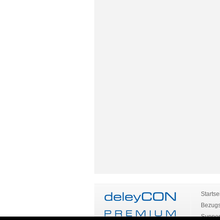
Startse
Bezugs
Suppor