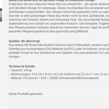
deleyCON Reise-Etui für perfekte Pflege im exklusiven Design
Entdecken Sie das exklusive Reise-Etui von deleyCON – die ideale Verbind
und stilvollem Design für unterwegs. Dieses hochwertige Etui ist präzise auf 
Zahnbürsten zugeschnitten. Die robuste Hartschale garantiert nicht nur optim
Akzente. In dem geräumigen Reise-Etui finden nicht nur Ihre Zahnbürste, so
Zubehörs wie Rasierer, Kamm und Zahnpasta Platz. Die durchdachte Netzta
Aufbewahrung und schützt vor ungewollten Kratzern. Die kompakte Tragetasc
Ihre Pflegeessentials mühelos überall hin mitnehmen können. Egal ob auf Re
gesamtes Pflegeequipment ist stets geschützt und griffbereit.
Qualität, die überzeugt
Das deleyCON Reise-Etui besticht nicht nur durch Robustheit, sondern auc
Gefertigt aus hochwertigem EVA-Material und PU-Leder im Inneren, ist es st
perfekte Schutz für Ihre Zahnbürste und Zubehör. Das wasserdichte PU-Led
reinigen.
Technische Details
– Gewicht: 145 gr.
– Abmessungen: 23,5 cm x 9 cm x 6,5 cm (Außen) und 21 cm x 7 cm x 6 cm 
– Material: PU (innen) + EVA + 1680D (Schalenoberflächenmaterial)
Keine Produkte gefunden.