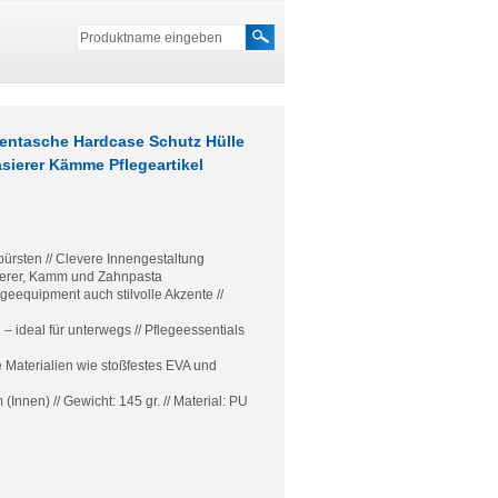
entasche Hardcase Schutz Hülle
sierer Kämme Pflegeartikel
bürsten // Clevere Innengestaltung
ierer, Kamm und Zahnpasta
egeequipment auch stilvolle Akzente //
– ideal für unterwegs // Pflegeessentials
 Materialien wie stoßfestes EVA und
nnen) // Gewicht: 145 gr. // Material: PU