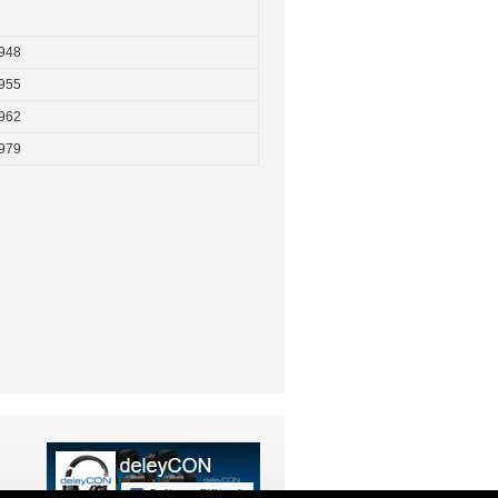
948
955
962
979