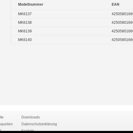
Modellnummer
EAN
MK6137
4250580166
MK6138
4250580166
MK6139
4250580166
MK6140
4250580166
ite
Downloads
quellen
Datenschutzerklärung
t
Kontakt