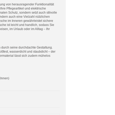
ung von herausragender Funktionalität
Ihre Pflegeartikel und elektrische
alen Schutz, sondern setzt auch stilvolle
ndern auch eine Vielzahl nützlichen
sche im Inneren gewährleistet sichere
he ist leicht und handlich, sodass Sie
isen, im Urlaub oder im Alltag – Ihr
h durch seine durchdachte Gestaltung.
oßfest, wasserdicht und staubdicht – der
ermaterial lässt sich zudem mühelos
(Innen)