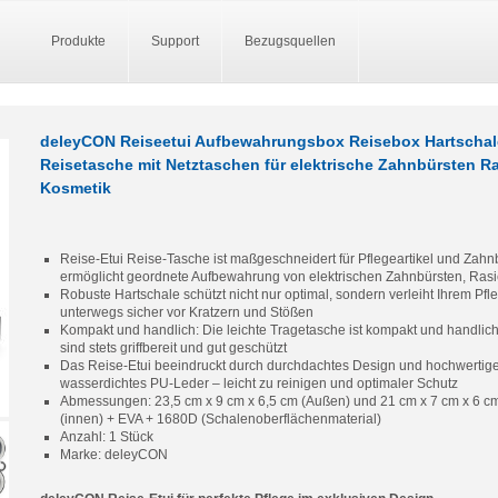
Produkte
Support
Bezugsquellen
deleyCON Reiseetui Aufbewahrungsbox Reisebox Hartschal
Reisetasche mit Netztaschen für elektrische Zahnbürsten Ra
Kosmetik
Reise-Etui Reise-Tasche ist maßgeschneidert für Pflegeartikel und Zahn
ermöglicht geordnete Aufbewahrung von elektrischen Zahnbürsten, Ras
Robuste Hartschale schützt nicht nur optimal, sondern verleiht Ihrem Pfl
unterwegs sicher vor Kratzern und Stößen
Kompakt und handlich: Die leichte Tragetasche ist kompakt und handlich 
sind stets griffbereit und gut geschützt
Das Reise-Etui beeindruckt durch durchdachtes Design und hochwertige
wasserdichtes PU-Leder – leicht zu reinigen und optimaler Schutz
Abmessungen: 23,5 cm x 9 cm x 6,5 cm (Außen) und 21 cm x 7 cm x 6 cm (I
(innen) + EVA + 1680D (Schalenoberflächenmaterial)
Anzahl: 1 Stück
Marke: deleyCON