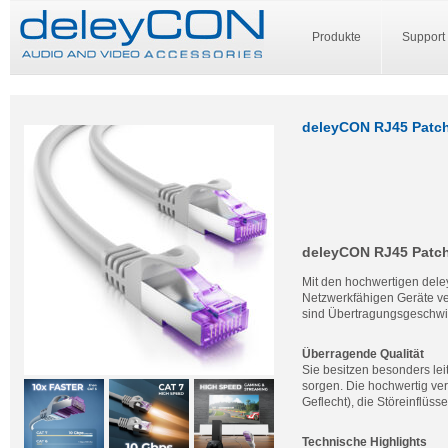
Produkte
Support
deleyCON RJ45 Patch
deleyCON RJ45 Patch
Mit den hochwertigen del
Netzwerkfähigen Geräte ve
sind Übertragungsgeschwi
Überragende Qualität
Sie besitzen besonders leit
sorgen. Die hochwertig ve
Geflecht), die Störeinflüs
Technische Highlights