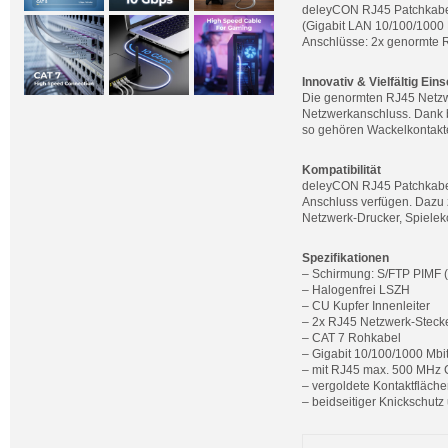
deleyCON RJ45 Patchkabel
(Gigabit LAN 10/100/1000 
Anschlüsse: 2x genormte 
Innovativ & Vielfältig Ein
Die genormten RJ45 Netzwe
Netzwerkanschluss. Dank b
so gehören Wackelkontakt
Kompatibilität
deleyCON RJ45 Patchkabel 
Anschluss verfügen. Dazu
Netzwerk-Drucker, Spieleko
Spezifikationen
– Schirmung: S/FTP PIMF (F
– Halogenfrei LSZH
– CU Kupfer Innenleiter
– 2x RJ45 Netzwerk-Steck
– CAT 7 Rohkabel
– Gigabit 10/100/1000 Mbi
– mit RJ45 max. 500 MHz
– vergoldete Kontaktfläch
– beidseitiger Knickschut