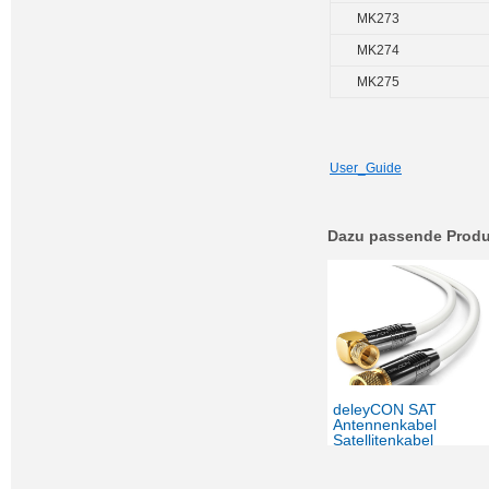
MK273
MK274
MK275
User_Guide
Dazu passende Produ
deleyCON SAT
Antennenkabel
Satellitenkabel
Koaxialkabel – F-
Stecker 90° Grad
Gewinkelt zu F-