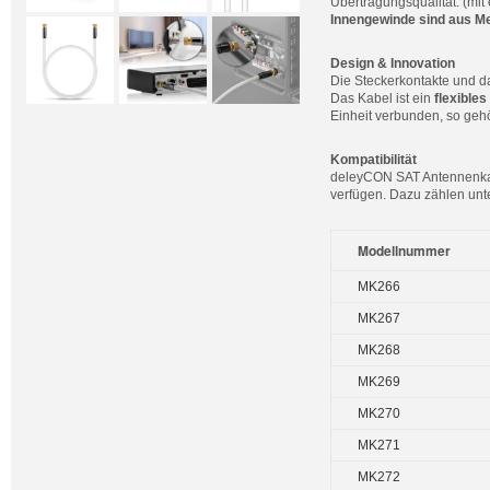
Übertragungsqualität. (m
Innengewinde sind aus Me
Design & Innovation
Die Steckerkontakte und d
Das Kabel ist ein
flexibles
Einheit verbunden, so geh
Kompatibilität
deleyCON SAT Antennenkabe
verfügen. Dazu zählen unt
Modellnummer
MK266
MK267
MK268
MK269
MK270
MK271
MK272