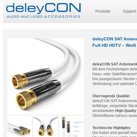
Produkte
Support
deleyCON SAT Antenne
Full-HD HDTV – Weiß
deleyCON SAT Antennen
Mit dem hochwertigen del
Haus- oder Satellitenansc
Die passgenauen Stecker (
Verbindung und optimale Ü
Überragende Qualität
deleyCON SAT Antennenkab
leitfähige, vergoldete Ste
verarbeiteten
High Qualit
Störeinflüsse nahezu aus
Technische Highlights
Die Kabel sind gemäß heut