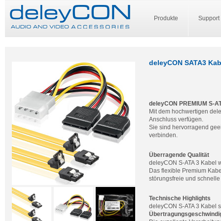
Produkte
Support
deleyCON SATA3 Kabel
deleyCON PREMIUM S-ATA 
Mit dem hochwertigen dele
Anschluss verfügen.
Sie sind hervorragend geei
verbinden.
Überragende Qualität
deleyCON S-ATA 3 Kabel we
Das flexible Premium Kabel
störungsfreie und schnell
Technische Highlights
deleyCON S-ATA 3 Kabel s
Übertragungsgeschwindigke