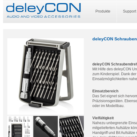
Produkte
Support
deleyCON Schraubendr
deleyCON Schraubendreher
Mit Hilfe des deleyCON Un
zum Kinderspiel. Dank der 
Einsatzmöglichkeiten nah
Einsatzbereich
Das Set eignet sich hervor
Präzisionsgeräten. Ebenso 
oder im Modellbau.
Vielfältigkeit
Nahezu unbegrenzte Einsatz
mitgelieferten Aufsätze 
Handgriff und Bit Aufsätze