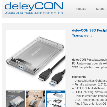
Produkte
Support
deleyCON SSD Festpl
Transparent
deleyCON Festplattengeh
Für Unterwegs oder als e
SSD Festplatten den optima
Highlights
– Ultra schlankes Gehäuse
– Für alle gängigen 2,5″
– SATA III Schnittstelle mit
– LED-Licht zeigt Strom- un
– Dank leichter und kompak
– UASP-Beschleunigungsp
– Plug&Play unter Mac OS, 