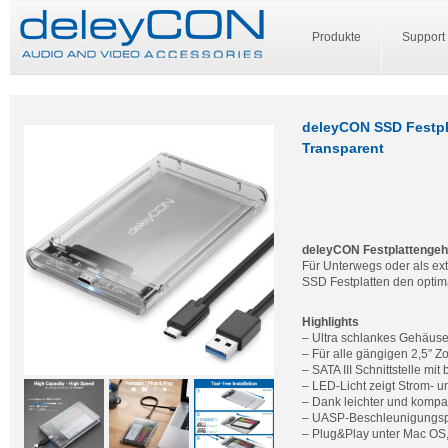
Produkte
Support
deleyCON SSD Festpl
Transparent
deleyCON Festplattengeh
Für Unterwegs oder als e
SSD Festplatten den optima
Highlights
– Ultra schlankes Gehäuse
– Für alle gängigen 2,5″
– SATA III Schnittstelle mit
– LED-Licht zeigt Strom- un
– Dank leichter und kompak
– UASP-Beschleunigungsp
– Plug&Play unter Mac OS, 