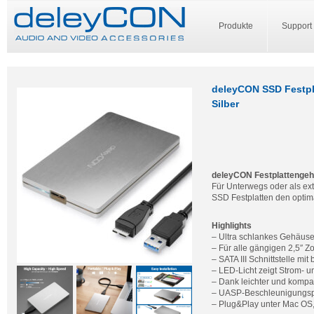
Produkte
Support
deleyCON SSD Festpl
Silber
deleyCON Festplattengeh
Für Unterwegs oder als e
SSD Festplatten den optima
Highlights
– Ultra schlankes Gehäus
– Für alle gängigen 2,5″
– SATA III Schnittstelle mit
– LED-Licht zeigt Strom- un
– Dank leichter und kompak
– UASP-Beschleunigungsp
– Plug&Play unter Mac OS, 