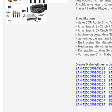
deleyCON Cinch Verlängeru
Anschluss verfügen. Kompat
Player / Blu-Ray Player un
Spezifikationen
– deleyCON Audio Cinch V
– Anschluss A: 2x Cinch RC
– Anschluss B: 2x Cinch RC
– hochwertig vergoldete S
– genormte, passgenaue M
– Erstklassige Signalüber
– Hervorragende, verlustfr
– Kompatibel zu allen Ger
– Vorhandene Cinch Kabel
Dieses Kabel gibt es in d
EAN 4250580108122 = 0,5
EAN 4250580108139 = 1 
EAN 4250580108146 = 1,5
EAN 4250580108153 = 2 
EAN 4250580108160 = 3 
EAN 4250580108177 = 5 
EAN 4250580108184 = 7,5
EAN 4250580108191 = 10
EAN 4250580108207 = 12,
EAN 4250580108214 = 15