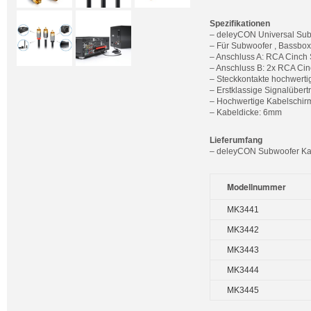
Spezifikationen
– deleyCON Universal Sub
– Für Subwoofer , Bassbox
– Anschluss A: RCA Cinch 
– Anschluss B: 2x RCA Cin
– Steckkontakte hochwerti
– Erstklassige Signalüber
– Hochwertige Kabelschir
– Kabeldicke: 6mm
Lieferumfang
– deleyCON Subwoofer Ka
Modellnummer
MK3441
MK3442
MK3443
MK3444
MK3445