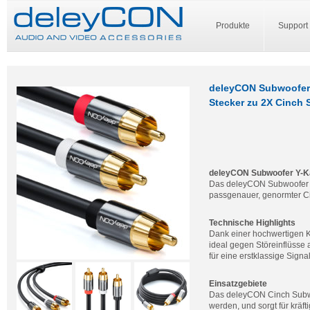
Produkte
Support
deleyCON Subwoofer K
Stecker zu 2X Cinch 
deleyCON Subwoofer Y-K
Das deleyCON Subwoofer Ka
passgenauer, genormter Ci
Technische Highlights
Dank einer hochwertigen 
ideal gegen Störeinflüsse
für eine erstklassige Sign
Einsatzgebiete
Das deleyCON Cinch Subwo
werden, und sorgt für kräft