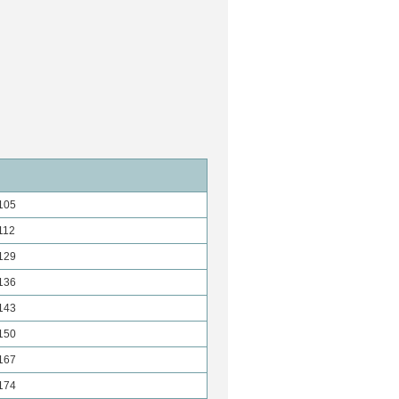
105
112
129
136
143
150
167
174