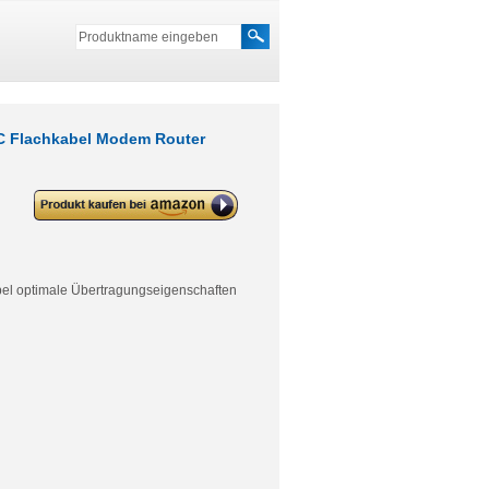
4C Flachkabel Modem Router
deleyCON Telefonkabel TAE-F
Stecker auf RJ11 Stecker 6P4C
Flachkabel Modem Router
Anrufbeantworter Weiß
bel optimale Übertragungseigenschaften