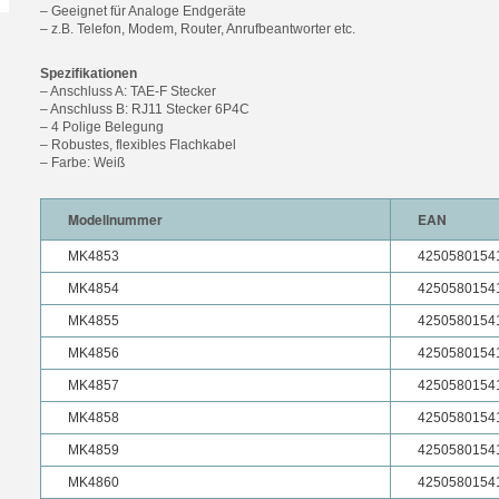
– Geeignet für Analoge Endgeräte
– z.B. Telefon, Modem, Router, Anrufbeantworter etc.
Spezifikationen
– Anschluss A: TAE-F Stecker
– Anschluss B: RJ11 Stecker 6P4C
– 4 Polige Belegung
– Robustes, flexibles Flachkabel
– Farbe: Weiß
Modellnummer
EAN
MK4853
4250580154
MK4854
4250580154
MK4855
4250580154
MK4856
4250580154
MK4857
4250580154
MK4858
4250580154
MK4859
4250580154
MK4860
4250580154