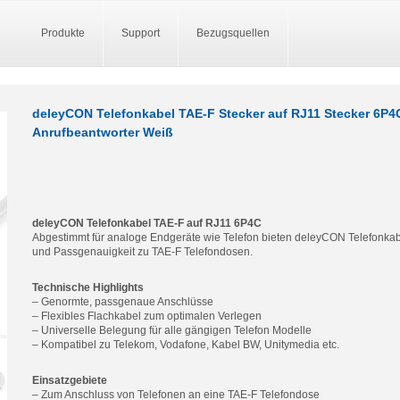
Produkte
Support
Bezugsquellen
deleyCON Telefonkabel TAE-F Stecker auf RJ11 Stecker 6P
Anrufbeantworter Weiß
deleyCON Telefonkabel TAE-F auf RJ11 6P4C
Abgestimmt für analoge Endgeräte wie Telefon bieten deleyCON Telefonka
und Passgenauigkeit zu TAE-F Telefondosen.
Technische Highlights
– Genormte, passgenaue Anschlüsse
– Flexibles Flachkabel zum optimalen Verlegen
– Universelle Belegung für alle gängigen Telefon Modelle
– Kompatibel zu Telekom, Vodafone, Kabel BW, Unitymedia etc.
Einsatzgebiete
– Zum Anschluss von Telefonen an eine TAE-F Telefondose