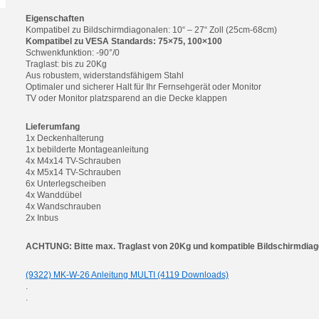
Eigenschaften
Kompatibel zu Bildschirmdiagonalen: 10“ – 27“ Zoll (25cm-68cm)
Kompatibel zu VESA Standards: 75×75, 100×100
Schwenkfunktion: -90°/0
Traglast: bis zu 20Kg
Aus robustem, widerstandsfähigem Stahl
Optimaler und sicherer Halt für Ihr Fernsehgerät oder Monitor
TV oder Monitor platzsparend an die Decke klappen
Lieferumfang
1x Deckenhalterung
1x bebilderte Montageanleitung
4x M4x14 TV-Schrauben
4x M5x14 TV-Schrauben
6x Unterlegscheiben
4x Wanddübel
4x Wandschrauben
2x Inbus
ACHTUNG: Bitte max. Traglast von 20Kg und kompatible Bildschirmdiag
(9322) MK-W-26 Anleitung MULTI (4119 Downloads)
.
.