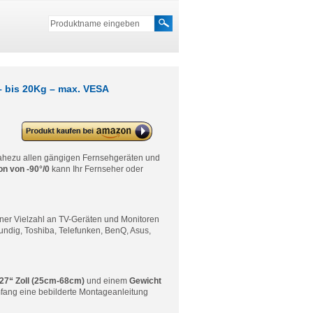
– bis 20Kg – max. VESA
deleyCON TV & Monitor
Deckenhalterung – 10″ bis 27″
Zoll – bis 20Kg – max. VESA
nahezu allen gängigen Fernsehgeräten und
100x100mm – Schwenkbar
n von -90°/0
kann Ihr Fernseher oder
ner Vielzahl an TV-Geräten und Monitoren
undig, Toshiba, Telefunken, BenQ, Asus,
 27“ Zoll (25cm-68cm)
und einem
Gewicht
mfang eine bebilderte Montageanleitung