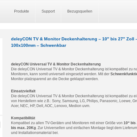
Produkte
Support
Bezugsquellen
deleyCON TV & Monitor Deckenhalterung – 10″ bis 27″ Zoll 
100x100mm – Schwenkbar
deleyCON Universal TV & Monitor Deckenhalterung
Die deleyCON Universal TV & Monitor Deckenhalterung ist kompatibel zu 
Monitoren, kann somit universell eingesetzt werden. Mit der
Schwenkfunktio
Monitor platzsparend an die Decke geklappt werden.
Einsatzvielfalt
Die deleyCON Universal TV & Monitor Deckenhalterung ist kompatibel zu ei
von Herstellern wie z.B.: Sony, Samsung, LG, Philips, Panasonic, Loewe, Gr
Acer, NEC, HP, Dell, AOC, Lenovo, Medion uvm.
Kompatibilität
Kompatibel zu allen TV-Geräten und Monitoren mit einer Größe von
10“ bis
bis max. 20Kg
. Zur Universellen und einfachen Montage liegt dem Lieferu
und Installationsmaterial bei.