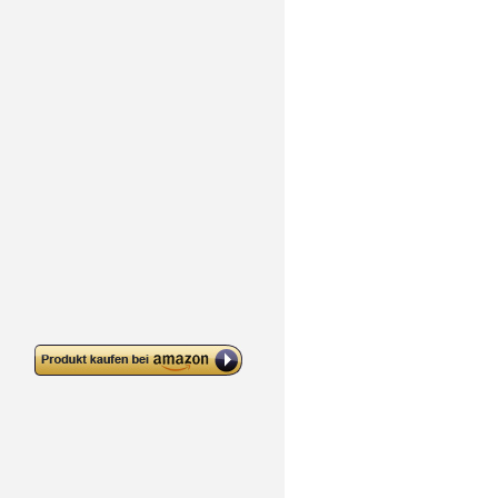
deleyCON TV & Monitor
Deckenhalterung – 10″ bis 27″
Zoll – bis 20Kg – max. VESA
100x100mm – Schwenkbar