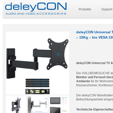
Produkte
Support
deleyCON Universal 
– 15Kg – bis VESA 1
deleyCON Universal TV &
Die VOLLBEWEGLICHE del
Monitor und Fernseh Ger
Ambiente
für Ihr Wohnzim
Klassenzimmer, Konferenz
Die deleyCON Wandhalterun
Betrachtungswinkel einges
Technische Eigenschafte