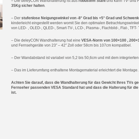
– Die deleyCON Wandhalterung ist aus
robustem Stahl
und kann TV- und F
35Kg sicher halten
.
– Der
stufenlose Neigungswinkel von -8° Grad bis +5° Grad und Schwenk
kinderleicht eingestellt werden womit Sie den optimalen Betrachtungswinke
von LED- , OLED-, QLED-, Smart-TV-, LCD-, Plasma-, Flachbild-, Flat-, TFT-
– Die deleyCON Wandhalterung hat eine
VESA-Norm von 100×100 , 200×1
und Fernsehgeräte von 23″ – 42″ Zoll oder 58cm bis 107cm kompatibel.
– Der Wandabstand ist variabel von 5,2 bis 50,6cm und mit dem integrierte
– Das im Lieferumfang enthaltene Montagematerial erleichtert die Montage.
Achten Sie darauf, dass die Wandhalterung für das Gewicht Ihres TVs gee
Fernseher passenden VESA Standard hat und dass die Halterung für die
ist.