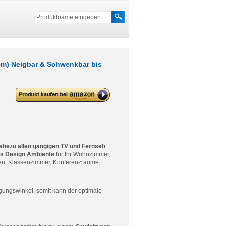
cm) Neigbar & Schwenkbar bis
deleyCON Universal TV
Wandhalterung 23″-42″ Zoll (58-
107cm) Neigbar & Schwenkbar
bis 35Kg & VESA 200×200
ahezu allen gängigen TV und Fernseh
s Design Ambiente
für Ihr Wohnzimmer,
ten, Klassenzimmer, Konferenzräume,
gungswinkel, somit kann der optimale