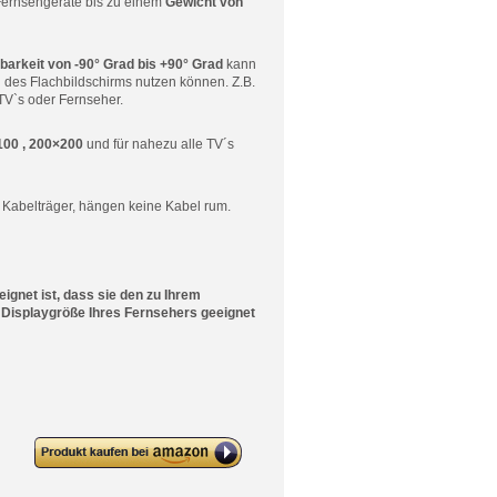
ernsehgeräte bis zu einem
Gewicht von
barkeit von -90° Grad bis +90° Grad
kann
l des Flachbildschirms nutzen können. Z.B.
 TV`s oder Fernseher.
00 , 200×200
und für nahezu alle TV´s
n Kabelträger, hängen keine Kabel rum.
ignet ist, dass sie den zu Ihrem
 Displaygröße Ihres Fernsehers geeignet
deleyCON Universal TV
Wandhalterung 23″-42″ Zoll (58-
107cm) Neigbar & Schwenkbar