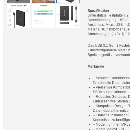
Spezifikation
Unterstützte Festplatten:
Datenübertragung: USB 3.
Anschluss: Micro-USB – 
Material: Kunststoffgehäus
Abmessungen (LxBxH): 12 
Das USB 3.1 Gen 1 Festpl
Kunststoffgehäuse bietet I
Speichergerät zu verwande
Merkmale
– Schnelle Datenübertr
für schnelle Datensich
– Vielseitige Kompatibi
SSDs nutzen können
– Robustes Gehäuse: Da
Einflüssen wie Stößen 
– Kompaktes Design: Da
Daten überallhin mitz
– Einfache Installation
Kenntnisse zu benötig
– Modellnummer: MK598
– Marke: deleyCON