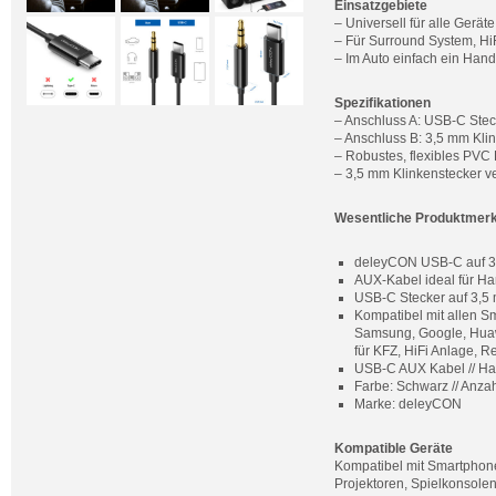
Einsatzgebiete
– Universell für alle Gerä
– Für Surround System, HiF
– Im Auto einfach ein Han
Spezifikationen
– Anschluss A: USB-C Stec
– Anschluss B: 3,5 mm Kli
– Robustes, flexibles PVC
– 3,5 mm Klinkenstecker v
Wesentliche Produktmer
deleyCON USB-C auf 3,5
AUX-Kabel ideal für Ha
USB-C Stecker auf 3,5 m
Kompatibel mit allen S
Samsung, Google, Huawe
für KFZ, HiFi Anlage, Re
USB-C AUX Kabel // Han
Farbe: Schwarz // Anzah
Marke: deleyCON
Kompatible Geräte
Kompatibel mit Smartphone
Projektoren, Spielkonsolen 