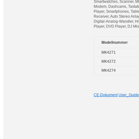
Smartwatches, Scanner, MP
Modem, Dashcams, Tastatur
Player, Smartphones, Table
Receiver, Auto Stereo Anla
Digital-Analog-Wandler, Hi
Player, DVD Player, DJ Mi
Modellnummer
MK4271
MK4272
MK4274
CE-Dokument
User_Guide