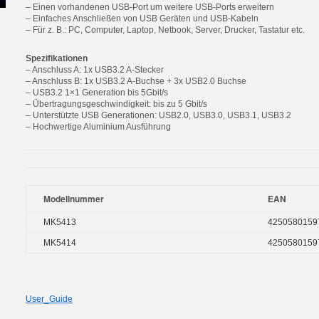
– Einen vorhandenen USB-Port um weitere USB-Ports erweitern
– Einfaches Anschließen von USB Geräten und USB-Kabeln
– Für z. B.: PC, Computer, Laptop, Netbook, Server, Drucker, Tastatur etc.
Spezifikationen
– Anschluss A: 1x USB3.2 A-Stecker
– Anschluss B: 1x USB3.2 A-Buchse + 3x USB2.0 Buchse
– USB3.2 1×1 Generation bis 5Gbit/s
– Übertragungsgeschwindigkeit: bis zu 5 Gbit/s
– Unterstützte USB Generationen: USB2.0, USB3.0, USB3.1, USB3.2
– Hochwertige Aluminium Ausführung
Modellnummer
EAN
MK5413
4250580159
MK5414
4250580159
User_Guide