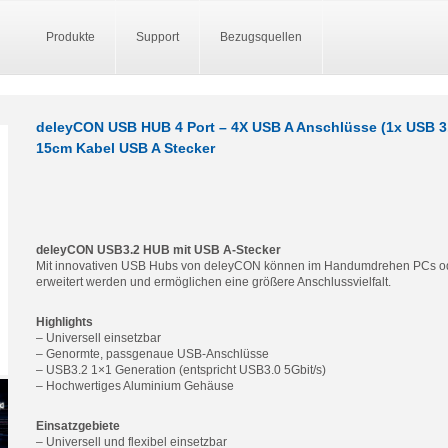
Produkte
Support
Bezugsquellen
deleyCON USB HUB 4 Port – 4X USB A Anschlüsse (1x USB 3.0
15cm Kabel USB A Stecker
deleyCON USB3.2 HUB mit USB A-Stecker
Mit innovativen USB Hubs von deleyCON können im Handumdrehen PCs od
erweitert werden und ermöglichen eine größere Anschlussvielfalt.
Highlights
– Universell einsetzbar
– Genormte, passgenaue USB-Anschlüsse
– USB3.2 1×1 Generation (entspricht USB3.0 5Gbit/s)
– Hochwertiges Aluminium Gehäuse
Einsatzgebiete
– Universell und flexibel einsetzbar