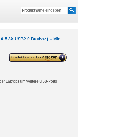
 // 3X USB2.0 Buchse) – Mit
deleyCON USB HUB 4 Port – 4X
USB A Anschlüsse (1x USB 3.0 //
3X USB2.0 Buchse) – Mit 15cm
Kabel USB A Stecker
er Laptops um weitere USB-Ports