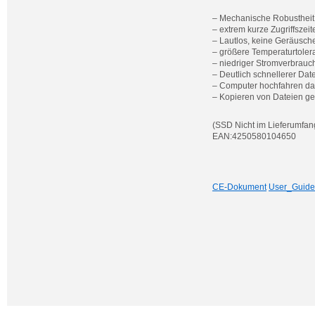
– Mechanische Robustheit
– extrem kurze Zugriffszei
– Lautlos, keine Geräusch
– größere Temperaturtoler
– niedriger Stromverbrauc
– Deutlich schnellerer Da
– Computer hochfahren da
– Kopieren von Dateien geh
(SSD Nicht im Lieferumfan
EAN:4250580104650
CE-Dokument
User_Guide