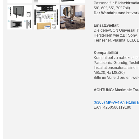
Passend für
Bildschirmdia
58″, 60″, 65″, 70″ Zoll)
Der Wandabstand ist var
Einsatzvielfalt
Die deleyCON Universal T
Herstellern wie z.B.: Sony
Fernseher, Plasma, LCD, L
Kompatibilität
Kompatibel zu nahezu alle
Panasonic, Grundig, Toshi
Installationsmaterial sind
M8x20, 4x M8x30)
Bitte im Vorfeld prüfen, w
ACHTUNG: Maximale Trag
(6305) MK-W-4 Anleitung 
EAN: 4250580119180