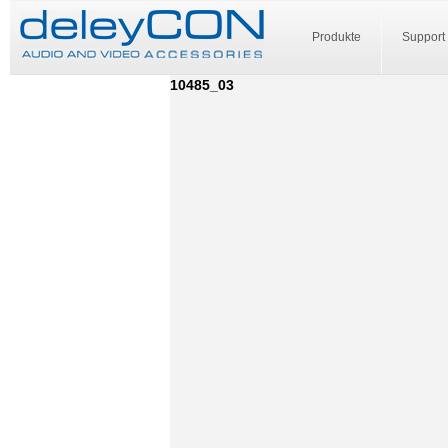
Produkte
Support
10485_03