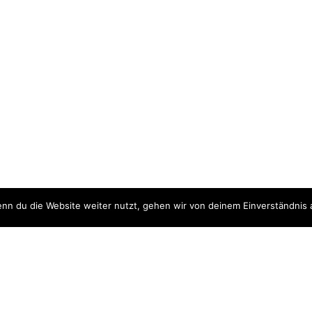
nn du die Website weiter nutzt, gehen wir von deinem Einverständnis 
ite
Downloads
quellen
Datenschutzerklärung