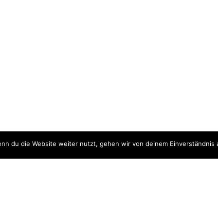
nn du die Website weiter nutzt, gehen wir von deinem Einverständnis 
ite
Downloads
quellen
Datenschutzerklärung