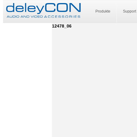
Produkte
Support
12478_06