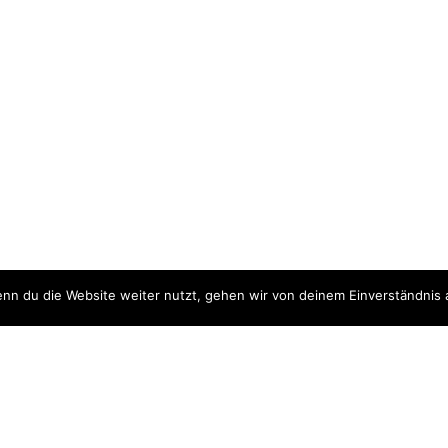
nn du die Website weiter nutzt, gehen wir von deinem Einverständnis 
ite
Downloads
quellen
Datenschutzerklärung