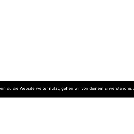
nn du die Website weiter nutzt, gehen wir von deinem Einverständnis 
ite
Downloads
quellen
Datenschutzerklärung