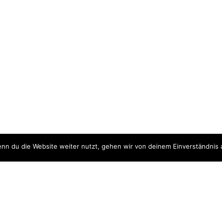
nn du die Website weiter nutzt, gehen wir von deinem Einverständnis 
ite
Downloads
quellen
Datenschutzerklärung