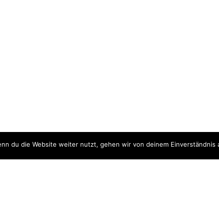
nn du die Website weiter nutzt, gehen wir von deinem Einverständnis 
ite
Downloads
quellen
Datenschutzerklärung