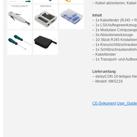
– Kabel abisolieren, Kabel
Inhalt
– 1x Kabeltester (RJ45 + 
– 1x LSA Auflegewerkzeug
– 1x Modulare Crimpzange
– 3x Abisolierwerkzeuge
– 10 Stück RJ45 Kristallve
– 1x Kreuzschlitzschraube
– 1x Schlitzschraubendreh
– Kabelbinder
– 1x Transport- und Aufb
Lieferumfang
– deleyCON 10-teiliges N
– Modell: MK5218
CE-Dokument
User_Guide